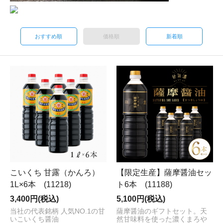
おすすめ順
価格順
新着順
こいくち 甘露（かんろ）
【限定生産】薩摩醤油セッ
1L×6本 (11218)
ト6本 (11188)
3,400円(税込)
5,100円(税込)
当社の代表銘柄 人気NO.1の甘
薩摩醤油のギフトセット。天
いこいくち醤油
然甘味料を使った濃くまろや