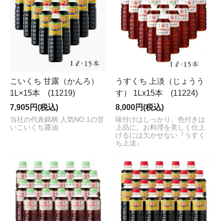
こいくち 甘露（かんろ）
うすくち 上淡（じょうう
1L×15本 (11219)
す） 1Lx15本 (11224)
7,905円(税込)
8,000円(税込)
当社の代表銘柄 人気NO.1の甘
味付けはしっかり、色付きは
いこいくち醤油
上品に。お料理を美しく仕上
げるには欠かせない『うすく
ち上淡』