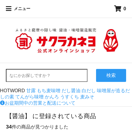
0
メニュー
検索
HOTWORD
甘露
もち麦味噌
だし醤油
白だし
味噌屋が造るだ
しの素
てんがら味噌
かんろ
うすくち
麦みそ
お盆期間中の営業と配送について
【醤油】 に登録されている商品
34
件の商品が見つかりました