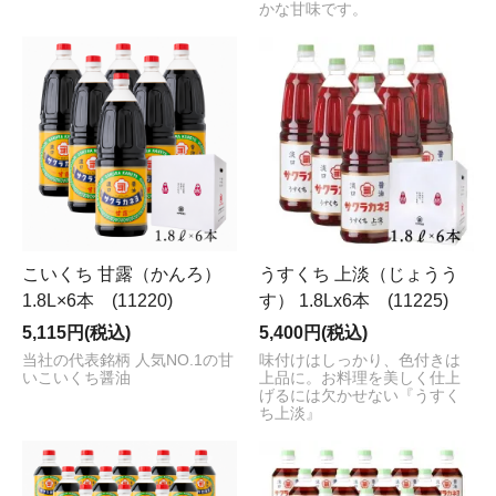
かな甘味です。
こいくち 甘露（かんろ）
うすくち 上淡（じょうう
1.8L×6本 (11220)
す） 1.8Lx6本 (11225)
5,115円(税込)
5,400円(税込)
当社の代表銘柄 人気NO.1の甘
味付けはしっかり、色付きは
いこいくち醤油
上品に。お料理を美しく仕上
げるには欠かせない『うすく
ち上淡』