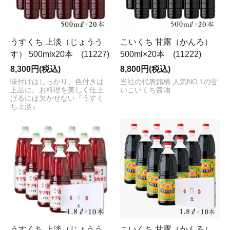
うすくち 上淡（じょうう
こいくち 甘露（かんろ）
す） 500mlx20本 (11227)
500ml×20本 (11222)
8,300円(税込)
8,800円(税込)
味付けはしっかり、色付きは
当社の代表銘柄 人気NO.1の甘
上品に。お料理を美しく仕上
いこいくち醤油
げるには欠かせない『うすく
ち上淡』
うすくち 上淡（じょうう
こいくち 甘露（かんろ）