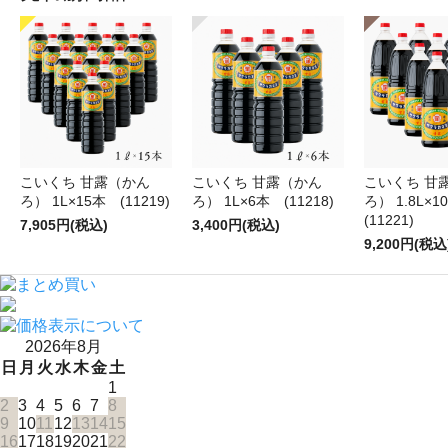
こいくち 甘露（かん
こいくち 甘露（かん
こいくち 甘
ろ） 1L×15本 (11219)
ろ） 1L×6本 (11218)
ろ） 1.8L×
(11221)
7,905円(税込)
3,400円(税込)
9,200円(税込
2026年8月
日
月
火
水
木
金
土
1
2
3
4
5
6
7
8
9
10
11
12
13
14
15
16
17
18
19
20
21
22