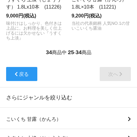
す） 1.8Lx10本 (11226)
1.8L×10本 (11221)
9,000円(税込)
9,200円(税込)
味付けはしっかり、色付きは
当社の代表銘柄 人気NO.1の甘
上品に。お料理を美しく仕上
いこいくち醤油
げるには欠かせない『うすく
ち上淡』
34
25
34
商品中
-
商品
戻る
次へ
さらにジャンルを絞り込む
こいくち 甘露（かんろ）