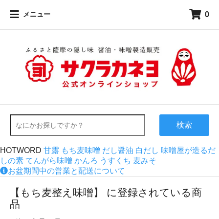
0
メニュー
検索
HOTWORD
甘露
もち麦味噌
だし醤油
白だし
味噌屋が造るだ
しの素
てんがら味噌
かんろ
うすくち
麦みそ
お盆期間中の営業と配送について
【もち麦整え味噌】 に登録されている商
品