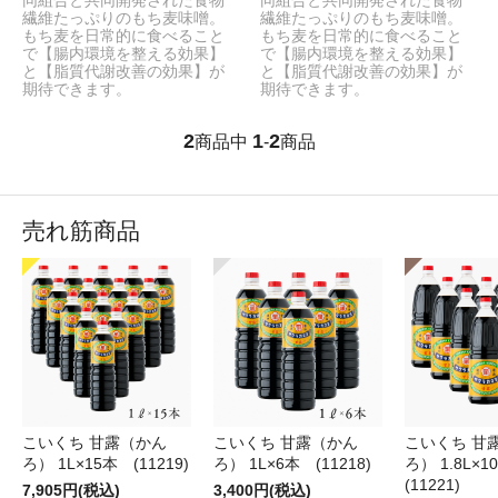
同組合と共同開発された食物
同組合と共同開発された食物
繊維たっぷりのもち麦味噌。
繊維たっぷりのもち麦味噌。
もち麦を日常的に食べること
もち麦を日常的に食べること
で【腸内環境を整える効果】
で【腸内環境を整える効果】
と【脂質代謝改善の効果】が
と【脂質代謝改善の効果】が
期待できます。
期待できます。
2
1
2
商品中
-
商品
売れ筋商品
こいくち 甘露（かん
こいくち 甘露（かん
こいくち 甘
ろ） 1L×15本 (11219)
ろ） 1L×6本 (11218)
ろ） 1.8L×
(11221)
7,905円(税込)
3,400円(税込)