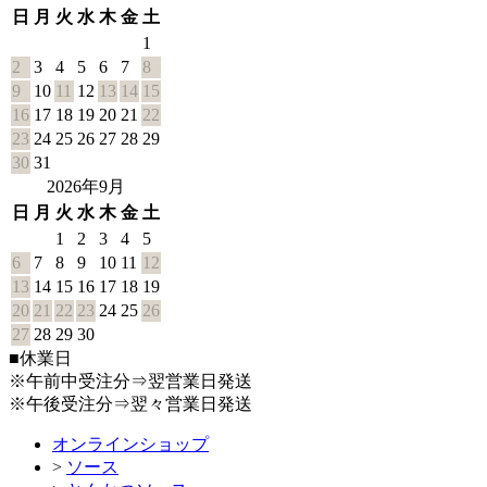
日
月
火
水
木
金
土
1
2
3
4
5
6
7
8
9
10
11
12
13
14
15
16
17
18
19
20
21
22
23
24
25
26
27
28
29
30
31
2026年9月
日
月
火
水
木
金
土
1
2
3
4
5
6
7
8
9
10
11
12
13
14
15
16
17
18
19
20
21
22
23
24
25
26
27
28
29
30
■
休業日
※午前中受注分⇒翌営業日発送
※午後受注分⇒翌々営業日発送
オンラインショップ
>
ソース