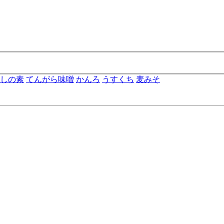
しの素
てんがら味噌
かんろ
うすくち
麦みそ