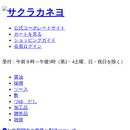
公式コーポレートサイト
カートを見る
ショッピングガイド
会員ログイン
受付：午前９時～午後5時（第2・4土曜、日・祝日を除く）
醤油
味噌
ソース
酢
つゆ だし
加工品
贈答品
雑貨