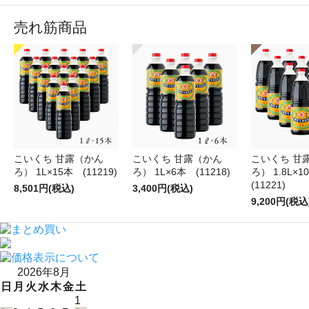
売れ筋商品
こいくち 甘露（かん
こいくち 甘露（かん
こいくち 甘
ろ） 1L×15本 (11219)
ろ） 1L×6本 (11218)
ろ） 1.8L×
(11221)
8,501円(税込)
3,400円(税込)
9,200円(税込
2026年8月
日
月
火
水
木
金
土
1