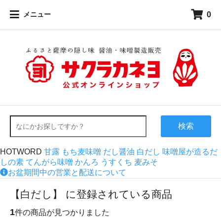
0
メニュー
検索
HOTWORD
甘露
もち麦味噌
だし醤油
白だし
味噌屋が造るだ
しの素
てんがら味噌
かんろ
うすくち
麦みそ
お盆期間中の営業と配送について
【白だし】 に登録されている商品
1
件の商品が見つかりました