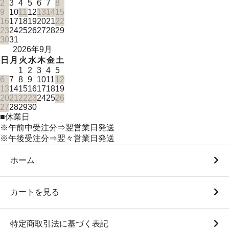
2
3
4
5
6
7
8
9
10
11
12
13
14
15
16
17
18
19
20
21
22
23
24
25
26
27
28
29
30
31
2026年9月
日
月
火
水
木
金
土
1
2
3
4
5
6
7
8
9
10
11
12
13
14
15
16
17
18
19
20
21
22
23
24
25
26
27
28
29
30
■
休業日
※午前中受注分⇒翌営業日発送
※午後受注分⇒翌々営業日発送
ホーム
カートを見る
特定商取引法に基づく表記