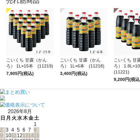
売れ筋商品
こいくち 甘露（かん
こいくち 甘露（かん
こいくち 甘
ろ） 1L×15本 (11219)
ろ） 1L×6本 (11218)
ろ） 1.8L×
(11221)
7,905円(税込)
3,400円(税込)
9,200円(税込
2026年8月
日
月
火
水
木
金
土
1
2
3
4
5
6
7
8
9
10
11
12
13
14
15