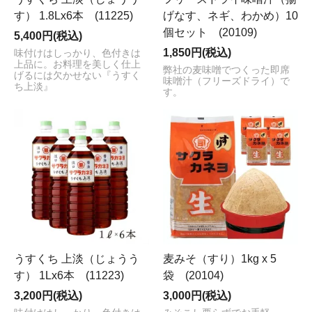
す） 1.8Lx6本 (11225)
げなす、ネギ、わかめ）10
個セット (20109)
5,400円(税込)
1,850円(税込)
味付けはしっかり、色付きは
上品に。お料理を美しく仕上
弊社の麦味噌でつくった即席
げるには欠かせない『うすく
味噌汁（フリーズドライ）で
ち上淡』
す。
うすくち 上淡（じょうう
麦みそ（すり）1kg x 5
す） 1Lx6本 (11223)
袋 (20104)
3,200円(税込)
3,000円(税込)