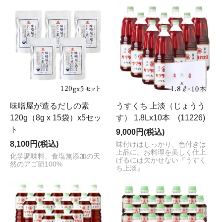
味噌屋が造るだしの素
うすくち 上淡（じょうう
120g（8g x 15袋）x5セッ
す） 1.8Lx10本 (11226)
ト
9,000円(税込)
8,100円(税込)
味付けはしっかり、色付きは
上品に。お料理を美しく仕上
化学調味料、食塩無添加の天
げるには欠かせない『うすく
然のアゴ節100%
ち上淡』