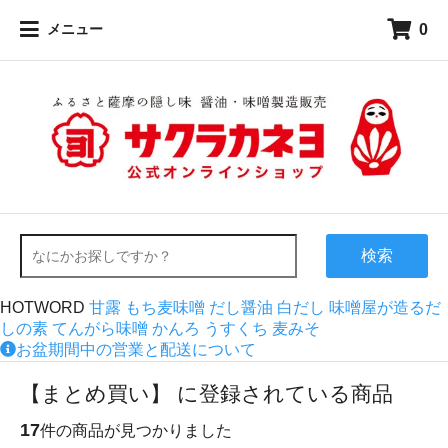
0
メニュー
検索
HOTWORD
甘露
もち麦味噌
だし醤油
白だし
味噌屋が造るだ
しの素
てんがら味噌
かんろ
うすくち
麦みそ
お盆期間中の営業と配送について
【まとめ買い】 に登録されている商品
17
件の商品が見つかりました