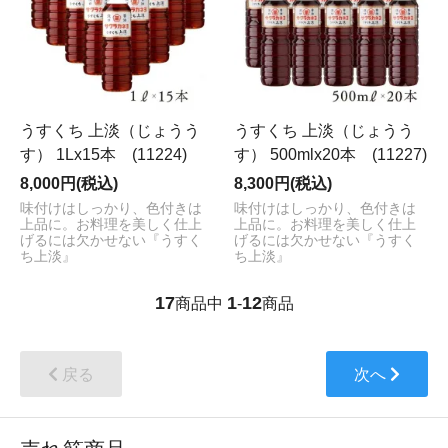
うすくち 上淡（じょうう
うすくち 上淡（じょうう
す） 1Lx15本 (11224)
す） 500mlx20本 (11227)
8,000円(税込)
8,300円(税込)
味付けはしっかり、色付きは
味付けはしっかり、色付きは
上品に。お料理を美しく仕上
上品に。お料理を美しく仕上
げるには欠かせない『うすく
げるには欠かせない『うすく
ち上淡』
ち上淡』
17
1
12
商品中
-
商品
戻る
次へ