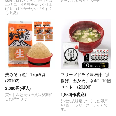
味付けはしっかり、色付きは
みそこし要らずでお手軽
上品に。お料理を美しく仕上
げるには欠かせない『うすく
ち上淡』
麦みそ（粒）1kgx5袋
フリーズドライ味噌汁（油
(20102)
揚げ、わかめ、ネギ）10個
セット (20106)
3,000円(税込)
1,850円(税込)
麦の甘みと大豆の風味が調和
した郷土みそ
弊社の麦味噌でつくった即席
味噌汁（フリーズドライ）で
す。