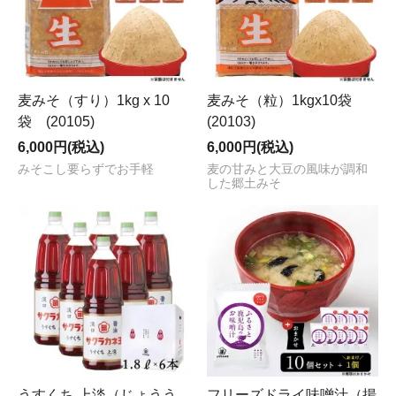
麦みそ（すり）1kg x 10
麦みそ（粒）1kgx10袋
袋 (20105)
(20103)
6,000円(税込)
6,000円(税込)
みそこし要らずでお手軽
麦の甘みと大豆の風味が調和
した郷土みそ
うすくち 上淡（じょうう
フリーズドライ味噌汁（揚