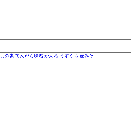
しの素
てんがら味噌
かんろ
うすくち
麦みそ