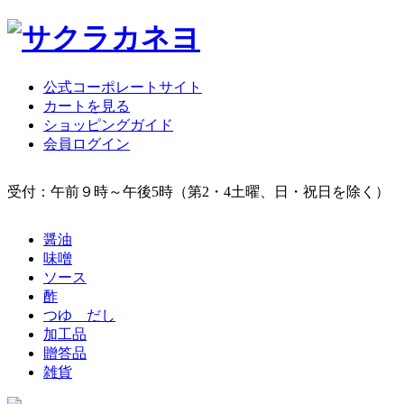
公式コーポレートサイト
カートを見る
ショッピングガイド
会員ログイン
受付：午前９時～午後5時（第2・4土曜、日・祝日を除く）
醤油
味噌
ソース
酢
つゆ だし
加工品
贈答品
雑貨