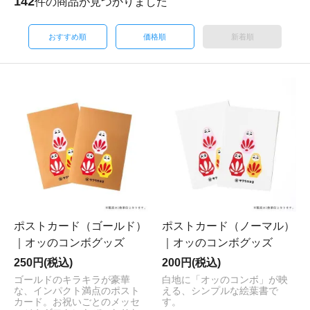
142
件の商品が見つかりました
おすすめ順
価格順
新着順
ポストカード（ゴールド）
ポストカード（ノーマル）
｜オッのコンボグッズ
｜オッのコンボグッズ
250円(税込)
200円(税込)
ゴールドのキラキラが豪華
白地に「オッのコンボ」が映
な、インパクト満点のポスト
える、シンプルな絵葉書で
カード。お祝いごとのメッセ
す。