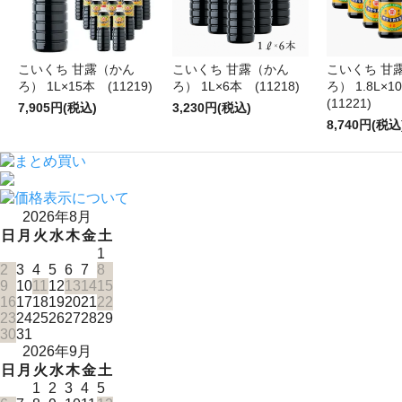
こいくち 甘露（かん
こいくち 甘露（かん
こいくち 甘
ろ） 1L×15本 (11219)
ろ） 1L×6本 (11218)
ろ） 1.8L×
(11221)
7,905円(税込)
3,230円(税込)
8,740円(税込
2026年8月
日
月
火
水
木
金
土
1
2
3
4
5
6
7
8
9
10
11
12
13
14
15
16
17
18
19
20
21
22
23
24
25
26
27
28
29
30
31
2026年9月
日
月
火
水
木
金
土
1
2
3
4
5