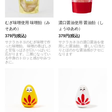
むぎ味噌使用 味噌飴（み
濃口醤油使用 醤油飴（し
そあめ）
ょうゆあめ）
379円(税込)
379円(税込)
サクラカネヨのむぎ味噌で作
サクラカネヨの濃口醤油を使
った味噌飴。 味噌の香ばしさ
用した醤油飴。 優しい口当た
と甘塩っぱさが口いっぱいに
りとほのかな醤油感がクセに
広がります。二層になってい
なります
る中身のトロッと感がやみつ
きに。