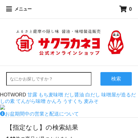
0
メニュー
検索
HOTWORD
甘露
もち麦味噌
だし醤油
白だし
味噌屋が造るだ
しの素
てんがら味噌
かんろ
うすくち
麦みそ
お盆期間中の営業と配送について
【指定なし】の検索結果