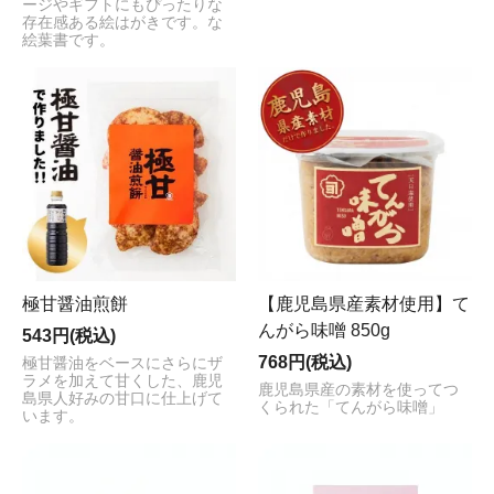
ージやギフトにもぴったりな
存在感ある絵はがきです。な
絵葉書です。
極甘醤油煎餅
【鹿児島県産素材使用】て
んがら味噌 850g
543円(税込)
768円(税込)
極甘醤油をベースにさらにザ
ラメを加えて甘くした、鹿児
鹿児島県産の素材を使ってつ
島県人好みの甘口に仕上げて
くられた「てんがら味噌」
います。