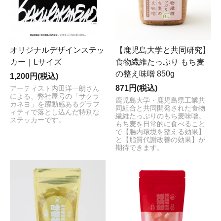
オリジナルデザインステッ
【鹿児島大学と共同研究】
カー｜Lサイズ
食物繊維たっぷり もち麦
の整え味噌 850g
1,200円(税込)
871円(税込)
アーティスト内田洋一朗さん
による、弊社屋号の「サクラ
鹿児島大学・鹿児島県工業共
カネヨ」を躍動感あるグラフ
同組合と共同開発された食物
ィティで落とし込んだ特別な
繊維たっぷりのもち麦味噌。
ステッカーです。
もち麦を日常的に食べること
で【腸内環境を整える効果】
と【脂質代謝改善の効果】が
期待できます。