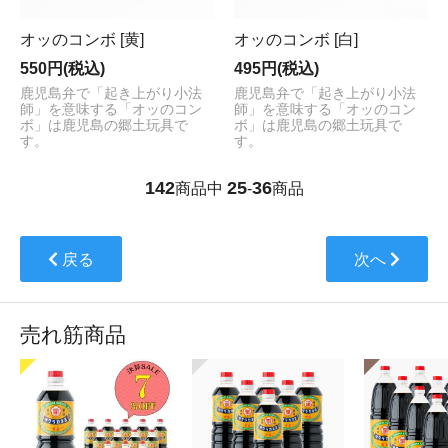
オッのコンボ [黄]
オッのコンボ [白]
550円(税込)
495円(税込)
鹿児島弁で「起き上がり小法
鹿児島弁で「起き上がり小法
師」を意味する「オッのコン
師」を意味する「オッのコン
ボ」は鹿児島の郷土玩具で
ボ」は鹿児島の郷土玩具で
す。
す。
142
25
36
商品中
-
商品
戻る
次へ
売れ筋商品