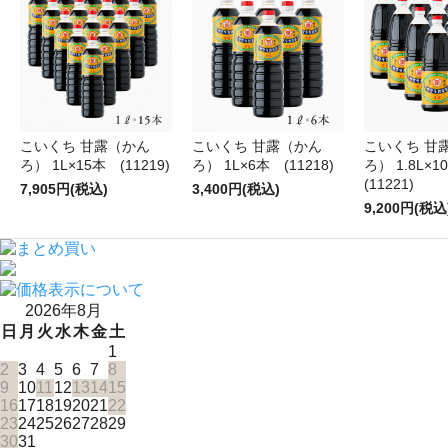
こいくち 甘露（かん
こいくち 甘露（かん
こいくち 甘
ろ） 1L×15本 (11219)
ろ） 1L×6本 (11218)
ろ） 1.8L×
(11221)
7,905円(税込)
3,400円(税込)
9,200円(税込
2026年8月
日
月
火
水
木
金
土
1
2
3
4
5
6
7
8
9
10
11
12
13
14
15
16
17
18
19
20
21
22
23
24
25
26
27
28
29
30
31