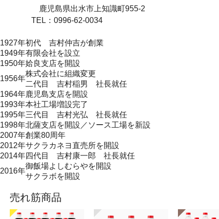
鹿児島県出水市上知識町955-2
TEL：0996-62-0034
1927年
初代 吉村仲吉が創業
1949年
有限会社を設立
1950年
姶良支店を開設
株式会社に組織変更
1956年
二代目 吉村稲男 社長就任
1964年
鹿児島支店を開設
1993年
本社工場増設完了
1995年
三代目 吉村光弘 社長就任
1998年
北薩支店を開設／ソース工場を新設
2007年
創業80周年
2012年
サクラカネヨ直売所を開設
2014年
四代目 吉村康一郎 社長就任
御飯場よしむらやを開設
2016年
サクラボを開設
売れ筋商品