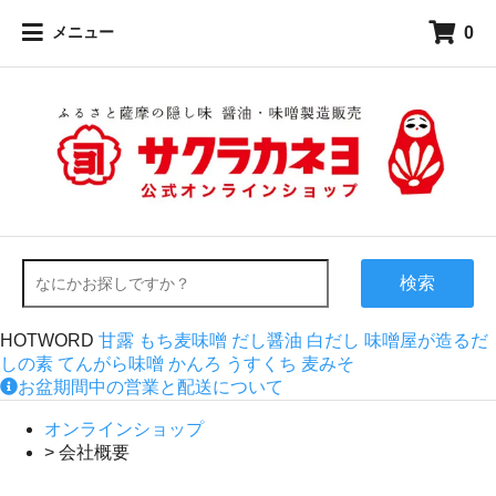
0
メニュー
検索
HOTWORD
甘露
もち麦味噌
だし醤油
白だし
味噌屋が造るだ
しの素
てんがら味噌
かんろ
うすくち
麦みそ
お盆期間中の営業と配送について
オンラインショップ
> 会社概要