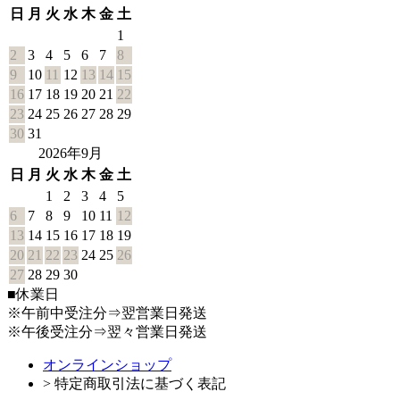
日
月
火
水
木
金
土
1
2
3
4
5
6
7
8
9
10
11
12
13
14
15
16
17
18
19
20
21
22
23
24
25
26
27
28
29
30
31
2026年9月
日
月
火
水
木
金
土
1
2
3
4
5
6
7
8
9
10
11
12
13
14
15
16
17
18
19
20
21
22
23
24
25
26
27
28
29
30
■
休業日
※午前中受注分⇒翌営業日発送
※午後受注分⇒翌々営業日発送
オンラインショップ
> 特定商取引法に基づく表記