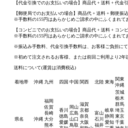
【代金引換でのお支払いの場合】商品代 + 送料 + 代金
【郵便局でのお支払いの場合】商品代 + 送料 + 郵便振
※手数料の155円はあらかじめご請求の中にふくまれて
【コンビニでのお支払いの場合】商品代 + 送料 + コン
※手数料の155円はあらかじめご請求の中にふくまれて
※振込み手数料、代金引換手数料は、お客様ご負担にて
※初めて注文されるお客様、または前回ご利用より2年以上期
送料について(運賃は消費税込)
関東
着地帯
沖縄
九州
四国
中国
関西
北陸
東海
沖縄
茨城
栃木
福岡
滋賀
群馬
佐賀
岡山
香川
京都
岐阜
埼玉
長崎
広島
富山
徳島
奈良
静岡
東京
県名
沖縄
大分
山口
石川
愛媛
大阪
愛知
千葉
熊本
鳥取
福井