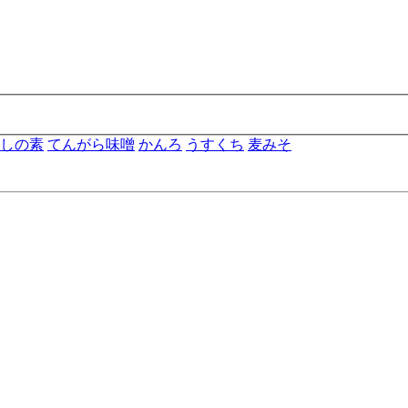
しの素
てんがら味噌
かんろ
うすくち
麦みそ