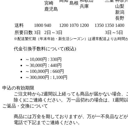
高知
和歌山
三重
神奈
宮崎
島根
兵庫
山梨
鹿児島
新潟
長野
送料
1800
940
1200
1070
1200
1350
1350
1400
所要日数
3日
2日～3日
3日～5日
※配送繁忙期（年末年始・新生活シーズン）は通常配送よりお時間
代金引換手数料について(税込)
～10,000円 : 330円
～30,000円 : 440円
～100,000円 : 660円
～300,000円 : 1,100円
申込の有効期限
ご注文時から2週間以上経っても商品が届かない場合、ご注文が
除く)にご連絡ください。 万一品切れの場合は、1週間
ご返品・交換について
商品には万全を期しておりますが、万が一不良品などが
電話で下記までご連絡ください。