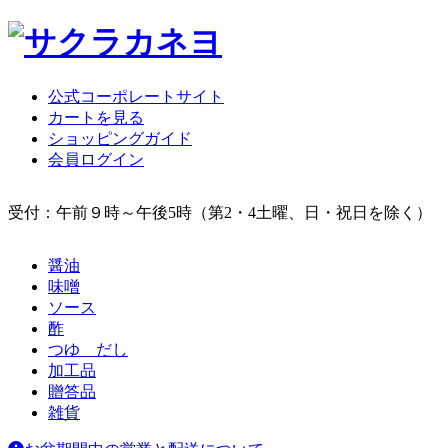
公式コーポレートサイト
カートを見る
ショッピングガイド
会員ログイン
受付：午前９時～午後5時（第2・4土曜、日・祝日を除く）
醤油
味噌
ソース
酢
つゆ だし
加工品
贈答品
雑貨