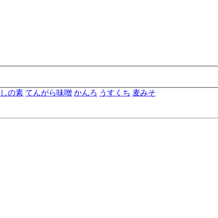
しの素
てんがら味噌
かんろ
うすくち
麦みそ