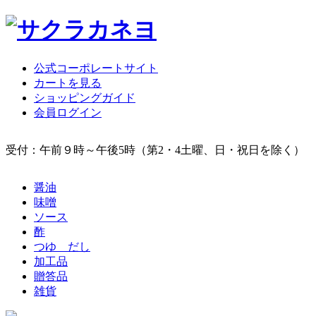
公式コーポレートサイト
カートを見る
ショッピングガイド
会員ログイン
受付：午前９時～午後5時（第2・4土曜、日・祝日を除く）
醤油
味噌
ソース
酢
つゆ だし
加工品
贈答品
雑貨