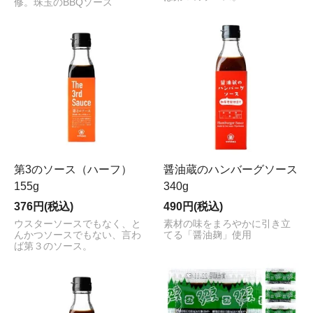
修。珠玉のBBQソース
第3のソース（ハーフ）
醤油蔵のハンバーグソース
155g
340g
376円(税込)
490円(税込)
ウスターソースでもなく、と
素材の味をまろやかに引き立
んかつソースでもない、言わ
てる「醤油麹」使用
ば第３のソース。