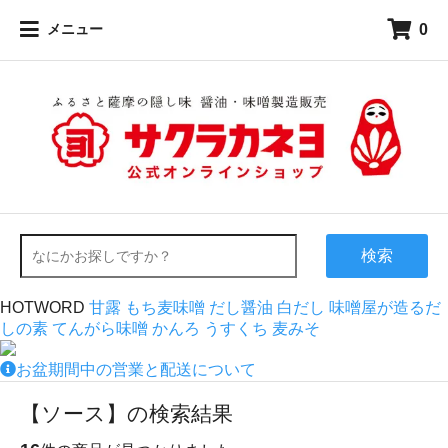
0
メニュー
検索
HOTWORD
甘露
もち麦味噌
だし醤油
白だし
味噌屋が造るだ
しの素
てんがら味噌
かんろ
うすくち
麦みそ
お盆期間中の営業と配送について
【ソース】の検索結果