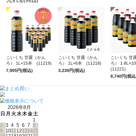
こいくち 甘露（かん
こいくち 甘露（かん
こいくち 甘
ろ） 1L×15本 (11219)
ろ） 1L×6本 (11218)
ろ） 1.8L×
(11221)
7,905円(税込)
3,230円(税込)
8,740円(税込
2026年8月
日
月
火
水
木
金
土
1
2
3
4
5
6
7
8
9
10
11
12
13
14
15