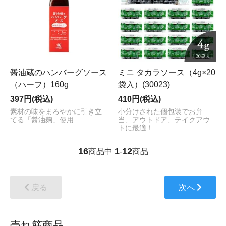
醤油蔵のハンバーグソース
ミニ タカラソース（4g×20
（ハーフ）160g
袋入）(30023)
397円(税込)
410円(税込)
素材の味をまろやかに引き立
小分けされた個包装でお弁
てる「醤油麹」使用
当、アウトドア、テイクアウ
トに最適！
16
1
12
商品中
-
商品
戻る
次へ
売れ筋商品