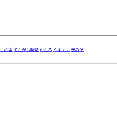
しの素
てんがら味噌
かんろ
うすくち
麦みそ