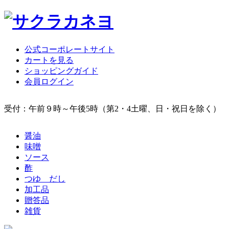
公式コーポレートサイト
カートを見る
ショッピングガイド
会員ログイン
受付：午前９時～午後5時（第2・4土曜、日・祝日を除く）
醤油
味噌
ソース
酢
つゆ だし
加工品
贈答品
雑貨