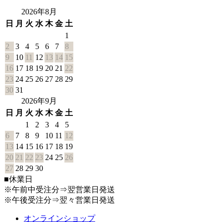
2026年8月
日
月
火
水
木
金
土
1
2
3
4
5
6
7
8
9
10
11
12
13
14
15
16
17
18
19
20
21
22
23
24
25
26
27
28
29
30
31
2026年9月
日
月
火
水
木
金
土
1
2
3
4
5
6
7
8
9
10
11
12
13
14
15
16
17
18
19
20
21
22
23
24
25
26
27
28
29
30
■
休業日
※午前中受注分⇒翌営業日発送
※午後受注分⇒翌々営業日発送
オンラインショップ