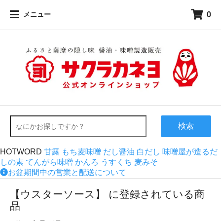
0
メニュー
検索
HOTWORD
甘露
もち麦味噌
だし醤油
白だし
味噌屋が造るだ
しの素
てんがら味噌
かんろ
うすくち
麦みそ
お盆期間中の営業と配送について
【ウスターソース】 に登録されている商
品