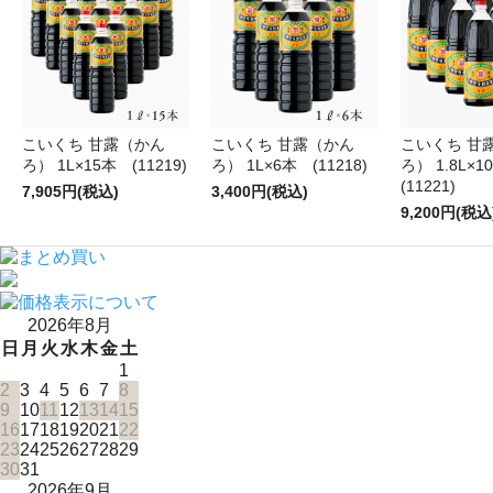
こいくち 甘露（かん
こいくち 甘露（かん
こいくち 甘
ろ） 1L×15本 (11219)
ろ） 1L×6本 (11218)
ろ） 1.8L×
(11221)
7,905円(税込)
3,400円(税込)
9,200円(税込
2026年8月
日
月
火
水
木
金
土
1
2
3
4
5
6
7
8
9
10
11
12
13
14
15
16
17
18
19
20
21
22
23
24
25
26
27
28
29
30
31
2026年9月