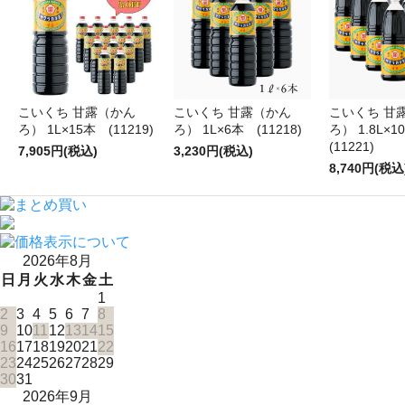
こいくち 甘露（かん
こいくち 甘露（かん
こいくち 甘
ろ） 1L×15本 (11219)
ろ） 1L×6本 (11218)
ろ） 1.8L×
(11221)
7,905円(税込)
3,230円(税込)
8,740円(税込
2026年8月
日
月
火
水
木
金
土
1
2
3
4
5
6
7
8
9
10
11
12
13
14
15
16
17
18
19
20
21
22
23
24
25
26
27
28
29
30
31
2026年9月