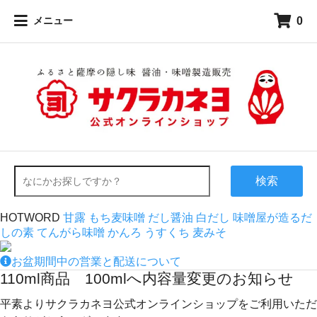
0
メニュー
検索
HOTWORD
甘露
もち麦味噌
だし醤油
白だし
味噌屋が造るだ
しの素
てんがら味噌
かんろ
うすくち
麦みそ
お盆期間中の営業と配送について
110ml商品 100mlへ内容量変更のお知らせ
平素よりサクラカネヨ公式オンラインショップをご利用いただ