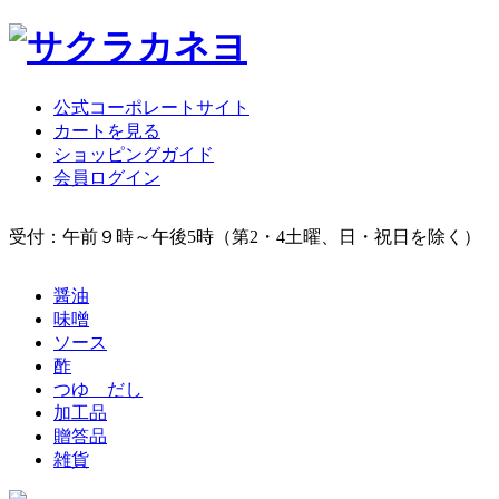
公式コーポレートサイト
カートを見る
ショッピングガイド
会員ログイン
受付：午前９時～午後5時（第2・4土曜、日・祝日を除く）
醤油
味噌
ソース
酢
つゆ だし
加工品
贈答品
雑貨