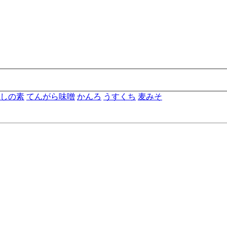
しの素
てんがら味噌
かんろ
うすくち
麦みそ