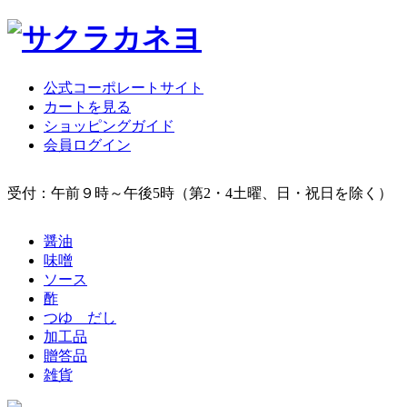
公式コーポレートサイト
カートを見る
ショッピングガイド
会員ログイン
受付：午前９時～午後5時（第2・4土曜、日・祝日を除く）
醤油
味噌
ソース
酢
つゆ だし
加工品
贈答品
雑貨