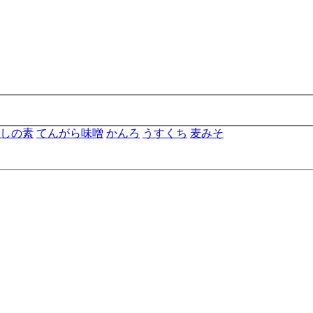
しの素
てんがら味噌
かんろ
うすくち
麦みそ