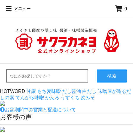
0
メニュー
検索
HOTWORD
甘露
もち麦味噌
だし醤油
白だし
味噌屋が造るだ
しの素
てんがら味噌
かんろ
うすくち
麦みそ
お盆期間中の営業と配送について
お客様の声