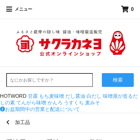
0
メニュー
検索
HOTWORD
甘露
もち麦味噌
だし醤油
白だし
味噌屋が造るだ
しの素
てんがら味噌
かんろ
うすくち
麦みそ
お盆期間中の営業と配送について
加工品