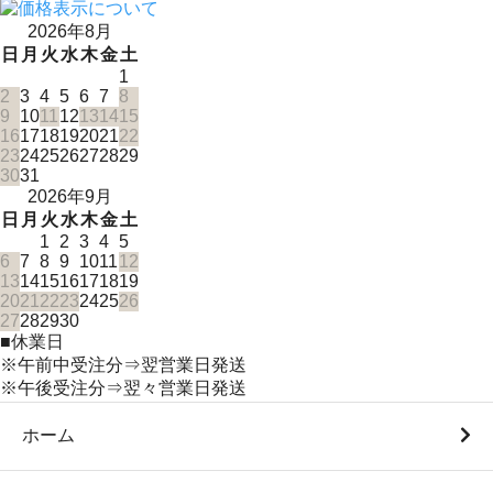
2026年8月
日
月
火
水
木
金
土
1
2
3
4
5
6
7
8
9
10
11
12
13
14
15
16
17
18
19
20
21
22
23
24
25
26
27
28
29
30
31
2026年9月
日
月
火
水
木
金
土
1
2
3
4
5
6
7
8
9
10
11
12
13
14
15
16
17
18
19
20
21
22
23
24
25
26
27
28
29
30
■
休業日
※午前中受注分⇒翌営業日発送
※午後受注分⇒翌々営業日発送
ホーム