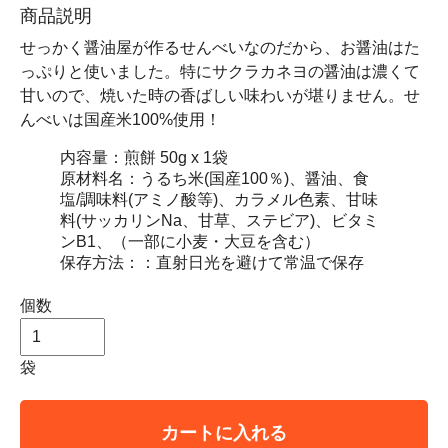
商品説明
せっかく醤油屋が作るせんべいなのだから、お醤油はた
っぷりと使いました。特にサクラカネヨの醤油は濃くて
甘いので、焼いた時の香ばしい味わいが堪りません。せ
んべいは国産米100%使用！
内容量：煎餅 50g x 1袋
原材料名：うるち米(国産100％)、醤油、食
塩/調味料(アミノ酸等)、カラメル色素、甘味
料(サッカリンNa、甘草、ステビア)、ビタミ
ンB1、（一部に小麦・大豆を含む）
保存方法：：直射日光を避けて常温で保存
個数
袋
カートに入れる