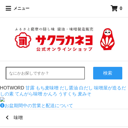
0
メニュー
検索
HOTWORD
甘露
もち麦味噌
だし醤油
白だし
味噌屋が造るだ
しの素
てんがら味噌
かんろ
うすくち
麦みそ
お盆期間中の営業と配送について
味噌