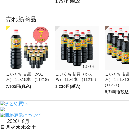
1,757円(税込)
売れ筋商品
こいくち 甘露（かん
こいくち 甘露（かん
こいくち 甘
ろ） 1L×15本 (11219)
ろ） 1L×6本 (11218)
ろ） 1.8L×
(11221)
7,905円(税込)
3,230円(税込)
8,740円(税込
2026年8月
日
月
火
水
木
金
土