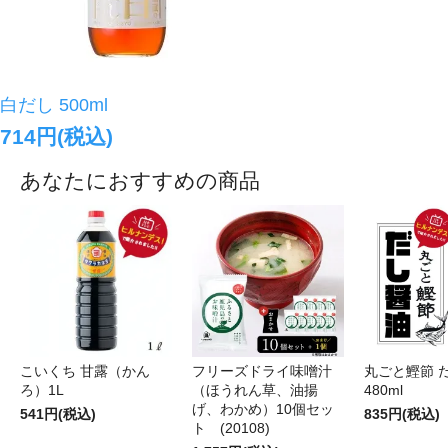
白だし 500ml
714円(税込)
あなたにおすすめの商品
こいくち 甘露（かん
フリーズドライ味噌汁
丸ごと鰹節 
ろ）1L
（ほうれん草、油揚
480ml
げ、わかめ）10個セッ
541円(税込)
835円(税込)
ト (20108)