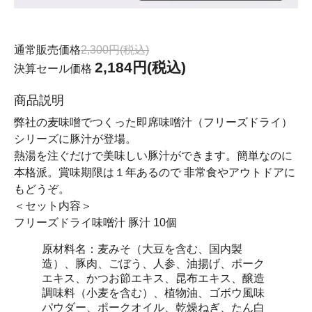
通常販売価格
2,300円(税込)
2,184円(税込)
決算セール価格
商品説明
弊社の麦味噌でつくった即席味噌汁（フリーズドライ）
シリーズに豚汁が登場。
熱湯を注ぐだけで美味しい豚汁ができます。簡単なのに
本格派。賞味期限は１年あるので 非常食やアウトドアに
もどうぞ。
＜セット内容＞
フリーズドライ味噌汁 豚汁 10個
原材料名：麦みそ（大豆を含む、国内製
造）、豚肉、ごぼう、人参、油揚げ、ポーク
エキス、かつお節エキス、昆布エキス、醸造
調味料（小麦を含む）、植物油、ゴボウ風味
パウダー、ポークオイル、乾燥ねぎ、たん白