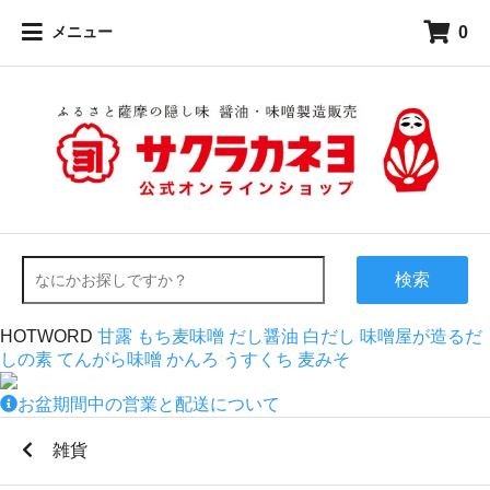
0
メニュー
検索
HOTWORD
甘露
もち麦味噌
だし醤油
白だし
味噌屋が造るだ
しの素
てんがら味噌
かんろ
うすくち
麦みそ
お盆期間中の営業と配送について
雑貨