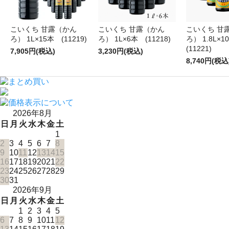
こいくち 甘露（かん
こいくち 甘露（かん
こいくち 甘
ろ） 1L×15本 (11219)
ろ） 1L×6本 (11218)
ろ） 1.8L×
(11221)
7,905円(税込)
3,230円(税込)
8,740円(税込
2026年8月
日
月
火
水
木
金
土
1
2
3
4
5
6
7
8
9
10
11
12
13
14
15
16
17
18
19
20
21
22
23
24
25
26
27
28
29
30
31
2026年9月
日
月
火
水
木
金
土
1
2
3
4
5
6
7
8
9
10
11
12