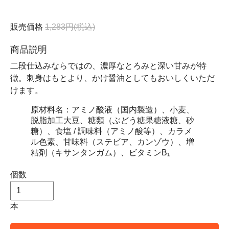
販売価格
1,283円(税込)
商品説明
二段仕込みならではの、濃厚なとろみと深い甘みが特
徴。刺身はもとより、かけ醤油としてもおいしくいただ
けます。
原材料名：アミノ酸液（国内製造）、小麦、
脱脂加工大豆、糖類（ぶどう糖果糖液糖、砂
糖）、食塩 / 調味料（アミノ酸等）、カラメ
ル色素、甘味料（ステビア、カンゾウ）、増
粘剤（キサンタンガム）、ビタミンB₁
個数
本