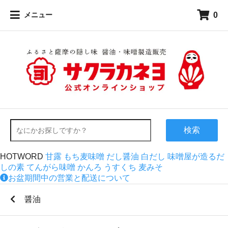
0
メニュー
検索
HOTWORD
甘露
もち麦味噌
だし醤油
白だし
味噌屋が造るだ
しの素
てんがら味噌
かんろ
うすくち
麦みそ
お盆期間中の営業と配送について
醤油