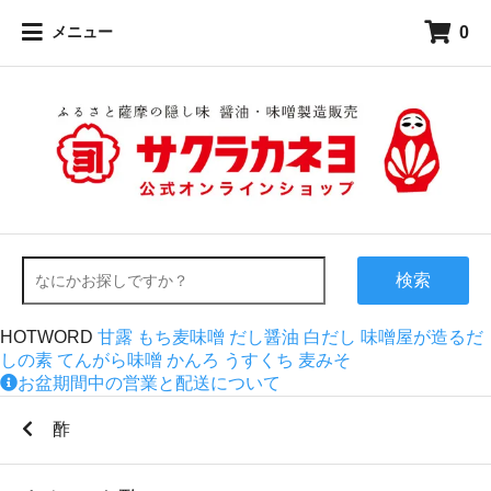
0
メニュー
検索
HOTWORD
甘露
もち麦味噌
だし醤油
白だし
味噌屋が造るだ
しの素
てんがら味噌
かんろ
うすくち
麦みそ
お盆期間中の営業と配送について
酢