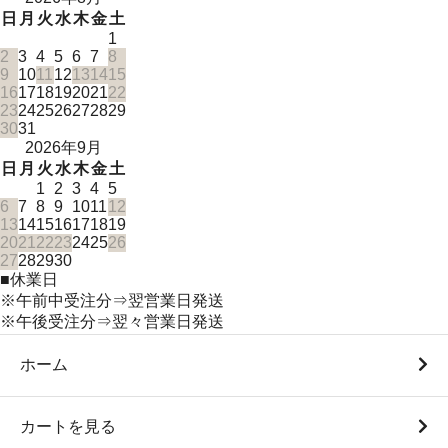
日
月
火
水
木
金
土
1
2
3
4
5
6
7
8
9
10
11
12
13
14
15
16
17
18
19
20
21
22
23
24
25
26
27
28
29
30
31
2026年9月
日
月
火
水
木
金
土
1
2
3
4
5
6
7
8
9
10
11
12
13
14
15
16
17
18
19
20
21
22
23
24
25
26
27
28
29
30
■
休業日
※午前中受注分⇒翌営業日発送
※午後受注分⇒翌々営業日発送
ホーム
カートを見る