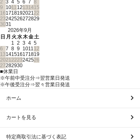
2
3
4
5
6
7
8
9
10
11
12
13
14
15
16
17
18
19
20
21
22
23
24
25
26
27
28
29
30
31
2026年9月
日
月
火
水
木
金
土
1
2
3
4
5
6
7
8
9
10
11
12
13
14
15
16
17
18
19
20
21
22
23
24
25
26
27
28
29
30
■
休業日
※午前中受注分⇒翌営業日発送
※午後受注分⇒翌々営業日発送
ホーム
カートを見る
特定商取引法に基づく表記