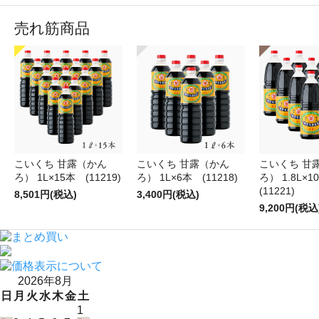
売れ筋商品
こいくち 甘露（かん
こいくち 甘露（かん
こいくち 甘
ろ） 1L×15本 (11219)
ろ） 1L×6本 (11218)
ろ） 1.8L×
(11221)
8,501円(税込)
3,400円(税込)
9,200円(税込
2026年8月
日
月
火
水
木
金
土
1