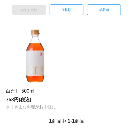
おすすめ順
価格順
新着順
白だし 500ml
753円(税込)
さまざまな料理がお手軽に
1
1
1
商品中
-
商品