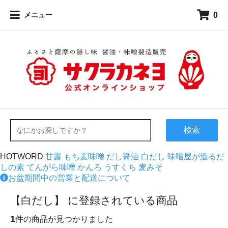
0
メニュー
検索
HOTWORD
甘露
もち麦味噌
だし醤油
白だし
味噌屋が造るだ
しの素
てんがら味噌
かんろ
うすくち
麦みそ
お盆期間中の営業と配送について
【白だし】 に登録されている商品
1
件の商品が見つかりました