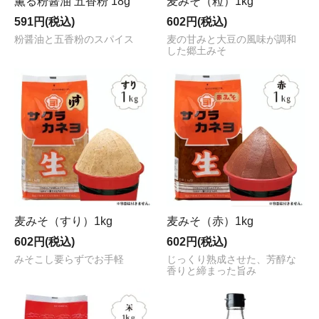
薫る粉醤油 五香粉 18g
麦みそ（粒）1kg
591円(税込)
602円(税込)
粉醤油と五香粉のスパイス
麦の甘みと大豆の風味が調和
した郷土みそ
麦みそ（すり）1kg
麦みそ（赤）1kg
602円(税込)
602円(税込)
みそこし要らずでお手軽
じっくり熟成させた、芳醇な
香りと締まった旨み