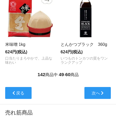
米味噌 1kg
とんかつブラック 360g
624円(税込)
624円(税込)
口当たりまろやかで、上品な
いつものトンカツの質をワン
味わい
ランクアップ
142
49
60
商品中
-
商品
戻る
次へ
売れ筋商品