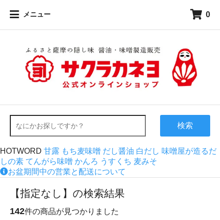
0
メニュー
検索
HOTWORD
甘露
もち麦味噌
だし醤油
白だし
味噌屋が造るだ
しの素
てんがら味噌
かんろ
うすくち
麦みそ
お盆期間中の営業と配送について
【指定なし】の検索結果
142
件の商品が見つかりました