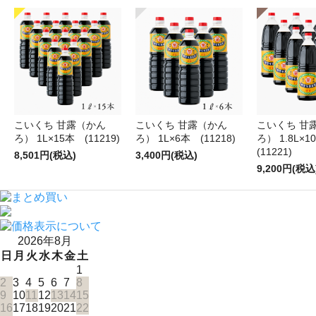
こいくち 甘露（かん
こいくち 甘露（かん
こいくち 甘
ろ） 1L×15本 (11219)
ろ） 1L×6本 (11218)
ろ） 1.8L×
(11221)
8,501円(税込)
3,400円(税込)
9,200円(税込
2026年8月
日
月
火
水
木
金
土
1
2
3
4
5
6
7
8
9
10
11
12
13
14
15
16
17
18
19
20
21
22